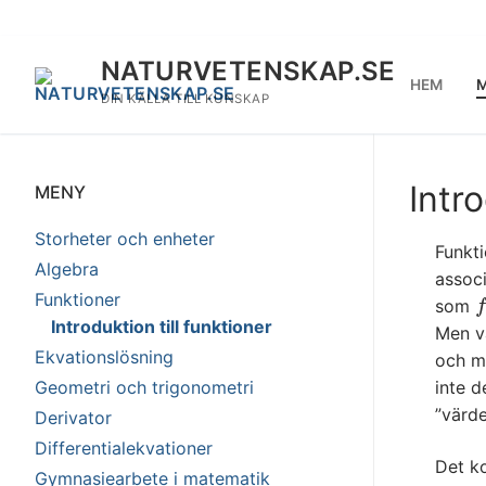
Hoppa
till
innehåll
NATURVETENSKAP.SE
HEM
M
DIN KÄLLA TILL KUNSKAP
Intro
MENY
Storheter och enheter
Funkt
Algebra
associ
Funktioner
som
f
f
Introduktion till funktioner
Men va
Ekvationslösning
och me
Geometri och trigonometri
inte d
”värde
Derivator
Differentialekvationer
Det ko
Gymnasiearbete i matematik