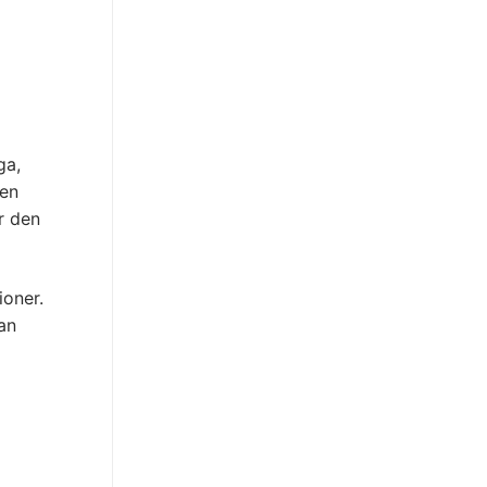
ga,
 en
r den
ioner.
an