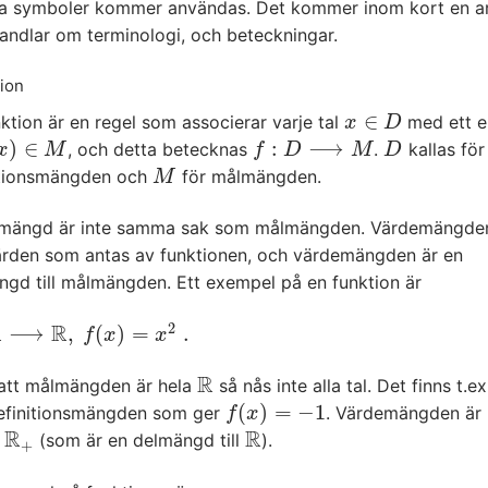
ka symboler kommer användas. Det kommer inom kort en ar
andlar om terminologi, och beteckningar.
tion
∈
ktion är en regel som associerar varje tal
med ett 
x
∈
D
x
D
)
∈
:
⟶
, och detta betecknas
.
kallas för
)
∈
M
f
:
D
⟶
M
D
x
M
f
D
M
D
itionsmängden och
för målmängden.
M
M
mängd är inte samma sak som målmängden. Värdemängden
värden som antas av funktionen, och värdemängden är en
ngd till målmängden. Ett exempel på en funktion är
2
R
R
⟶
,
(
)
=
.
R
,
f
(
x
)
=
x
2
.
f
x
x
R
 att målmängden är hela
så nås inte alla tal. Det finns t.ex
R
(
)
=
−
1
 definitionsmängden som ger
. Värdemängden är
f
(
x
)
=
−
1
f
x
R
R
”
(som är en delmängd till
).
R
+
R
+