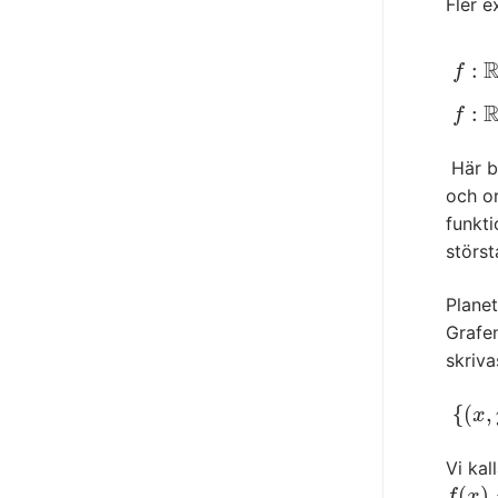
Fler e
:
f
:
R
⟶
f
:
f
:
R
∖
{
f
Här b
och or
funkti
störst
Planet
Grafen
skriv
{
(
,
{
(
x
,
y
)
x
Vi kal
(
)
f
(
x
)
=
c
f
x