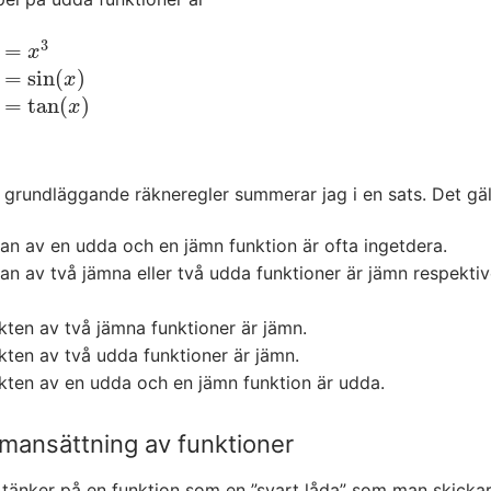
3
=
x
3
x
=
sin
(
)
sin
(
x
)
x
=
tan
(
)
tan
(
x
)
x
grundläggande räkneregler summerar jag i en sats. Det gäll
n av en udda och en jämn funktion är ofta ingetdera.
n av två jämna eller två udda funktioner är jämn respekti
ten av två jämna funktioner är jämn.
ten av två udda funktioner är jämn.
kten av en udda och en jämn funktion är udda.
ansättning av funktioner
tänker på en funktion som en ”svart låda” som man skickar 