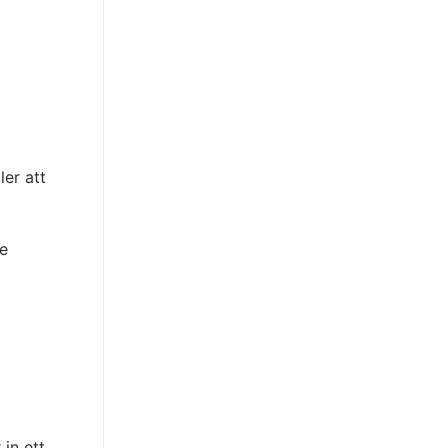
er att
ve
in ett