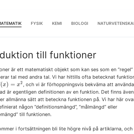
ATEMATIK
FYSIK
KEMI
BIOLOGI
NATURVETENSKA
duktion till funktioner
ioner är ett matematiskt objekt som kan ses som en ”regel
erar tal med andra tal. Vi har hittills ofta betecknat funktio
2
(
)
=
, och vi är förhoppningsvis bekväma att använd
(
x
)
=
x
2
x
x
d är egentligen definitionen av en funktion. Det finns även 
r allmänna sätt att beteckna funktionen på. Vi har här ovan
efinierat någon ”definitionsmängd”, ”målmängd” eller
mängd” till funktionen.
mmer i fortsättningen bli lite högre nivå på artiklarna, och 