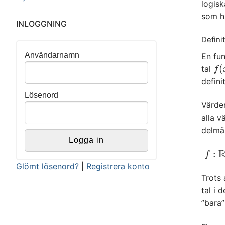
logis
som h
INLOGGNING
Defini
Användarnamn
En fun
(
tal
f
(
x
f
defin
Lösenord
Värde
alla 
delmä
:
f
:
R
⟶
f
Glömt lösenord?
|
Registrera konto
Trots
tal i
”bara