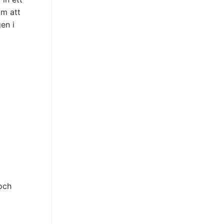
om att
gen i
och