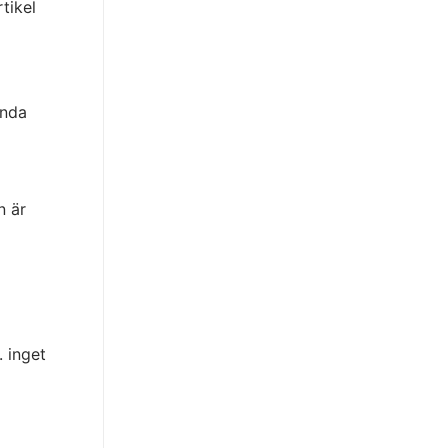
tikel
enda
 är
. inget