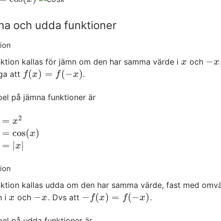
a och udda funktioner
tion
−
nktion kallas för jämn om den har samma värde i
och
x
−
x
x
x
(
)
=
(
−
)
äga att
.
f
(
x
)
=
f
(
−
x
)
f
x
f
x
el på jämna funktioner är
2
=
x
2
x
=
cos
(
)
cos
(
x
)
x
=
|
|
|
x
|
x
tion
nktion kallas udda om den har samma värde, fast med omv
−
−
(
)
=
(
−
)
n i
och
. Dvs att
.
x
−
x
−
f
(
x
)
=
f
(
−
x
)
x
x
f
x
f
x
el på udda funktioner är