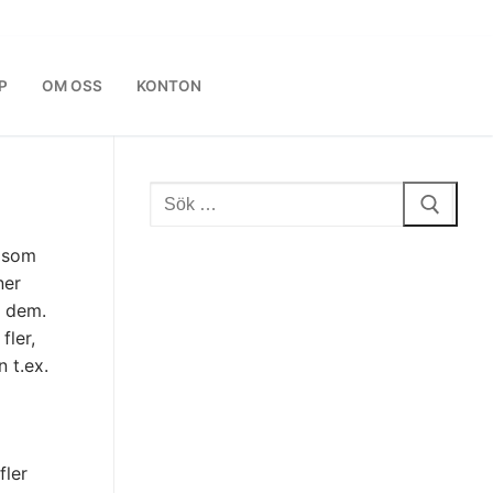
P
OM OSS
KONTON
Sök:
” som
ner
a dem.
fler,
 t.ex.
fler