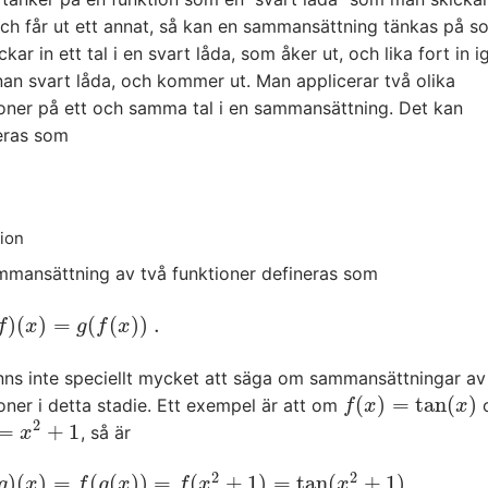
 och får ut ett annat, så kan en sammansättning tänkas på s
ckar in ett tal i en svart låda, som åker ut, och lika fort in i
an svart låda, och kommer ut. Man applicerar två olika
ioner på ett och samma tal i en sammansättning. Det kan
reras som
tion
mmansättning av två funktioner defineras som
)
(
)
=
(
(
)
)
.
(
x
)
=
g
(
f
(
x
)
)
.
f
x
g
f
x
nns inte speciellt mycket att säga om sammansättningar av
(
)
=
tan
(
)
oner i detta stadie. Ett exempel är att om
f
(
x
)
=
tan
(
x
)
f
x
x
2
=
+
1
, så är
x
2
+
1
x
2
2
)
(
)
=
(
(
)
)
=
(
+
1
)
=
tan
(
+
1
)
(
x
)
=
f
(
g
(
x
)
)
=
f
(
x
2
+
1
)
=
tan
(
x
2
+
1
)
g
x
f
g
x
f
x
x