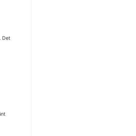
. Det
änt