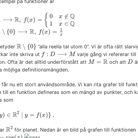
xempel på funktioner är
Q
0
∉
{
x
R
R
⟶
,
(
)
=
R
,
f
(
x
)
=
{
0
x
∉
Q
1
x
∈
Q
f
x
Q
1
∈
x
1
R
R
∖
{
0
}
⟶
,
(
)
=
0
}
⟶
R
,
f
(
x
)
=
1
x
f
x
x
R
∖
{
0
}
etyder
”alla reella tal utom 0”. Vi är ofta rätt slarvi
R
∖
{
0
}
:
⟶
kar inte skriva ut
varje gång vi refererar till
f
:
D
⟶
M
f
D
M
R
=
on. Ofta är det alltid underförstått att
och att
ä
M
=
R
D
M
D
a möjliga definitionsmängden.
 får nu ett stort användsområde. Vi kan rita grafer till funkt
 till en funktion defineras som en mängd av punkter, och k
as som
2
R
)
∈
|
=
(
)
}
.
∈
R
2
|
y
=
f
(
x
)
}
.
y
y
f
x
2
R
lar
för planet. Nedan är en bild på grafen till funktionen
R
2
=
cos
(
)
os
(
x
)
x