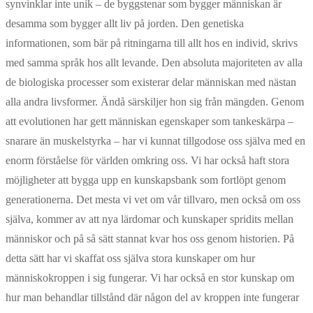
synvinklar inte unik – de byggstenar som bygger människan är
desamma som bygger allt liv på jorden. Den genetiska
informationen, som bär på ritningarna till allt hos en individ, skrivs
med samma språk hos allt levande. Den absoluta majoriteten av alla
de biologiska processer som existerar delar människan med nästan
alla andra livsformer. Ändå särskiljer hon sig från mängden. Genom
att evolutionen har gett människan egenskaper som tankeskärpa –
snarare än muskelstyrka – har vi kunnat tillgodose oss själva med en
enorm förståelse för världen omkring oss. Vi har också haft stora
möjligheter att bygga upp en kunskapsbank som fortlöpt genom
generationerna. Det mesta vi vet om vår tillvaro, men också om oss
själva, kommer av att nya lärdomar och kunskaper spridits mellan
människor och på så sätt stannat kvar hos oss genom historien. På
detta sätt har vi skaffat oss själva stora kunskaper om hur
människokroppen i sig fungerar. Vi har också en stor kunskap om
hur man behandlar tillstånd där någon del av kroppen inte fungerar