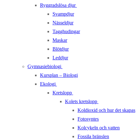
Ryggradslösa djur
Svampdjur
Nässeldjur
Tagghudingar
Maskar
Blötdjur
Leddjur
Gymnasiebiologi
Kursplan – Biologi
Ekologi
Kretslopp
Kolets kretslopp
Koldioxid och hur det skapas
Fotosyntes
Kolcykeln och vatten
Fossila bränslen