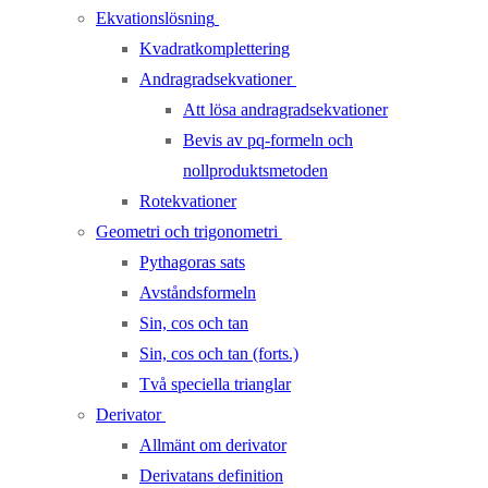
Ekvationslösning
Kvadratkomplettering
Andragradsekvationer
Att lösa andragradsekvationer
Bevis av pq-formeln och
nollproduktsmetoden
Rotekvationer
Geometri och trigonometri
Pythagoras sats
Avståndsformeln
Sin, cos och tan
Sin, cos och tan (forts.)
Två speciella trianglar
Derivator
Allmänt om derivator
Derivatans definition