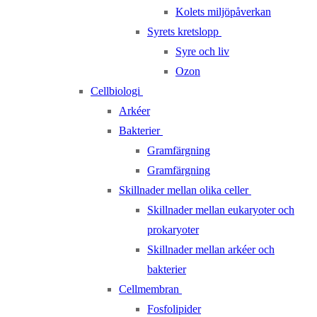
Kolets miljöpåverkan
Syrets kretslopp
Syre och liv
Ozon
Cellbiologi
Arkéer
Bakterier
Gramfärgning
Gramfärgning
Skillnader mellan olika celler
Skillnader mellan eukaryoter och
prokaryoter
Skillnader mellan arkéer och
bakterier
Cellmembran
Fosfolipider