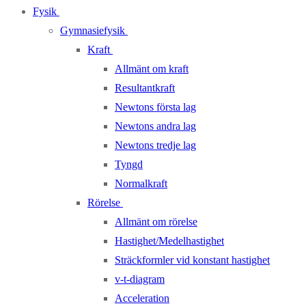
Fysik
Gymnasiefysik
Kraft
Allmänt om kraft
Resultantkraft
Newtons första lag
Newtons andra lag
Newtons tredje lag
Tyngd
Normalkraft
Rörelse
Allmänt om rörelse
Hastighet/Medelhastighet
Sträckformler vid konstant hastighet
v-t-diagram
Acceleration