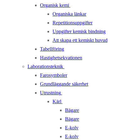
Organisk kemi
Organiska länkar
Repetitionsuppgifter
Uppgifter kemisk bindning
Att skapa ett kemiskt huvud
Tabellföring
Hastighetsekvationen
Laborationsteknik
Farosymboler
Grundläggande säkerhet
Utrustning
Kärl
Bägare
Bägare
E-kolv
E-kolv