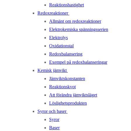
Reaktionshastighet
Redoxreaktioner
Allmänt om redoxreaktioner
Elektrokemiska spänningsserien
Elektrolys
Oxidationstal
Redoxbalansering
Exempel på redoxbalanseringar
Kemisk jämvikt
Jämviktskonstanten
Reaktionskvot
Att förändra jämviktsläget
Löslighetsprodukten
Syror och baser
Syror
Baser