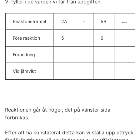
Vi fyller i de värden vi får från uppgiften:
⇌
Reaktonsformel
2A
+
5B
⇌
Före reaktion
5
9
Förändring
Vid jämvikt
Reaktionen går åt höger, det på vänster sida
förbrukas.
Efter att ha konstaterat detta kan vi ställa upp uttryck