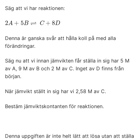
Säg att vi har reaktionen:
⇌
2
+
5
+
8
2
A
+
5
B
⇌
C
+
8
D
A
B
C
D
Denna är ganska svår att hålla koll på med alla
förändringar.
Säg nu att vi innan jämvikten får ställa in sig har 5 M
av A, 9 M av B och 2 M av C. Inget av D finns från
början.
När jämvikt ställt in sig har vi 2,58 M av C.
Bestäm jämviktskontanten för reaktionen.
Denna uppgiften är inte helt lätt att lösa utan att ställa