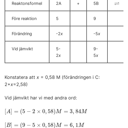
⇌
Reaktonsformel
2A
+
5B
⇌
Före reaktion
5
9
Förändring
-2
x
-5
x
Vid jämvikt
5-
9-
2
x
5
x
Konstatera att
x
= 0,58 M (förändringen i C:
2+
x
=2,58)
Vid jämvikt har vi med andra ord:
[
]
=
(
5
−
2
×
0
,
58
)
=
3
,
84
[
A
]
=
(
5
−
2
×
0
,
58
)
M
=
3
,
84
M
A
M
M
[
]
=
(
9
−
5
×
0
,
58
)
=
6
,
1
[
B
]
=
(
9
−
5
×
0
,
58
)
M
=
6
,
1
M
B
M
M