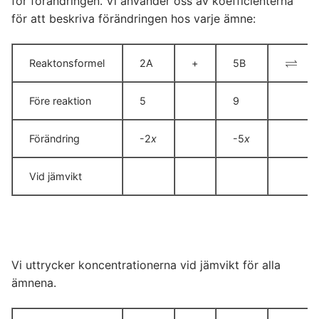
för förändringen. Vi använder oss av koefficienterna
för att beskriva förändringen hos varje ämne:
⇌
Reaktonsformel
2A
+
5B
⇌
Före reaktion
5
9
Förändring
-2
x
-5
x
Vid jämvikt
Vi uttrycker koncentrationerna vid jämvikt för alla
ämnena.