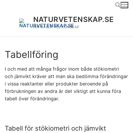
Hoppa
till
innehåll
NATURVETENSKAP.SE
DIN KÄLLA TILL KUNSKAP
Sök:
Tabellföring
I och med att många frågor inom både stökiometri
och jämvikt kräver att man ska bedömma förändringar
i vissa reaktanter eller produkter beroende på
förbrukningen av andra är det viktigt att kunna föra
tabell över förändringar.
Tabell för stökiometri och jämvikt