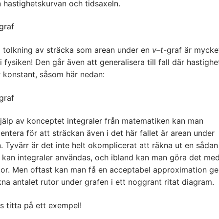
 hastighetskurvan och tidsaxeln.
 tolkning av sträcka som arean under en
v
–
t
-graf är mycke
 i fysiken! Den går även att generalisera till fall där hastigh
r konstant, såsom här nedan:
jälp av konceptet integraler från matematiken kan man
ntera för att sträckan även i det här fallet är arean under
. Tyvärr är det inte helt okomplicerat att räkna ut en sådan
 kan integraler användas, och ibland kan man göra det med
tor. Men oftast kan man få en acceptabel approximation g
kna antalet rutor under grafen i ett noggrant ritat diagram.
s titta på ett exempel!