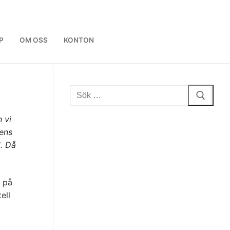
P
OM OSS
KONTON
Sök:
 vi
fens
. Då
på
ell