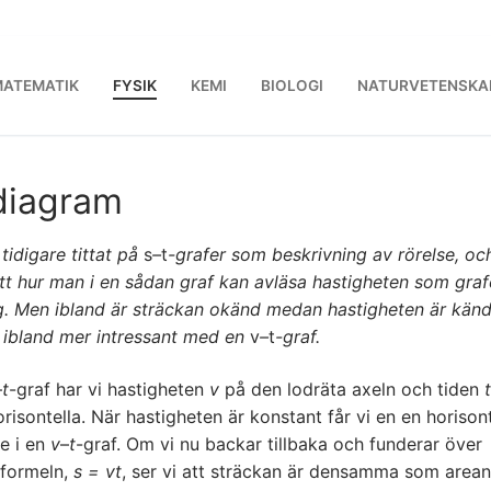
ATEMATIK
FYSIK
KEMI
BIOLOGI
NATURVETENSKA
diagram
 tidigare tittat på
s
–
t
-grafer som beskrivning av rörelse, och
tt hur man i en sådan graf kan avläsa hastigheten som gra
ng. Men ibland är sträckan okänd medan hastigheten är känd
t ibland mer intressant med en
v
–
t
-graf.
–
t
-graf har vi hastigheten
v
på den lodräta axeln och tiden
t
risontella. När hastigheten är konstant får vi en en horisont
je i en
v
–
t
-graf. Om vi nu backar tillbaka och funderar över
kformeln,
s = vt
, ser vi att sträckan är densamma som arean