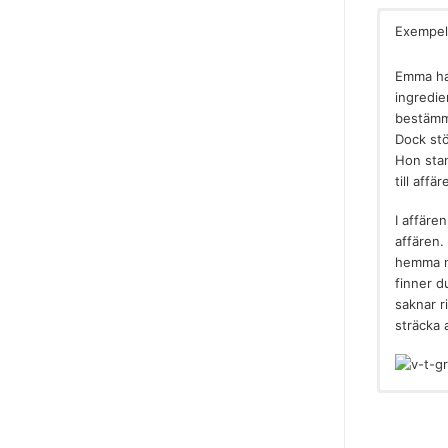
Exempel
Emma har
ingredien
bestämme
Dock stö
Hon stan
till aff
I affäre
affären
hemma no
finner 
saknar r
sträcka 
Arean m