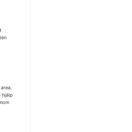
t
eten
 area.
 hjälp
enom