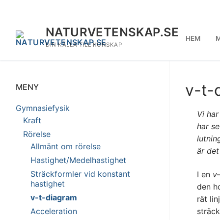
Hoppa
till
innehåll
NATURVETENSKAP.SE
HEM
M
DIN KÄLLA TILL KUNSKAP
v-t-
MENY
Gymnasiefysik
Vi har
Kraft
har se
Rörelse
lutni
Allmänt om rörelse
är de
Hastighet/Medelhastighet
Sträckformler vid konstant
I en
v
hastighet
den ho
v-t-diagram
rät lin
sträc
Acceleration