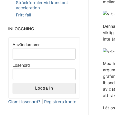
mellan
Sträckformler vid konstant
acceleration
Fritt fall
Denna
INLOGGNING
viktig
inte ä
Användarnamn
Med h
Lösenord
argume
grafen
Ibland
av da
att rä
Glömt lösenord?
|
Registrera konto
Låt os