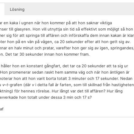
Lösning
 en kaka i ugnen när hon kommer på att hon saknar viktiga
ser till glasyren. Hon vill utnyttja sin tid så effektivt som möjligt så hon
r sig för att springa till affären och införskaffa dem innan kakan är klar
ter hon på en vän på vägen, ca 20 sekunder efter att hon gett sig av.
nar en halv minut och pratar, varefter hon ger sig av igen, springandes
ären. Det tar 30 sekunder innan hon kommer fram.
n håller hon en konstant gångfart, det tar ca 20 sekunder att ta sig ur
. Hon promenerar sedan raskt hem samma väg och när hon äntligen är
terar hon att hon varit borta totalt 3 minuter och 17 sekunder. Nedan
du
v
–
t
-grafen (där
v
i detta fall är farten, som till skillnad från hastigheten
iktning) för hennes rörelse. Hur långt var det till affären? Hur lång
avverkade hon totalt under dessa 3 min och 17 s?
ellan hastighetskurvan och
t
-axeln
v-t
-grafen är lika med sträckan.