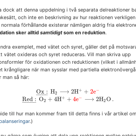
 dock att denna uppdelning i två separata delreaktioner b
nkesätt, och inte en beskrivning av hur reaktionen verkligen
normala förhållande existerar nämligen aldrig fria elektron
dation sker alltid
samtidigt
som en reduktion
.
andra exemplet, med vätet och syret, gäller det på motsva
tt vätet oxideras och syret reduceras. Vill man skriva upp
onsformler för oxidationen och reduktionen (vilket i allmänh
t krångligare när man sysslar med partiella elektronövergå
r man så här:
+
−
O
x
:
H
⟶
2
H
+
2
e
O
x
:
_
H
2
⟶
2
H
+
+
2
e
−
2
–
–
–
–
–
+
−
R
e
d
:
O
+
4
H
+
4
e
⟶
2
H
O
.
R
e
d
:
_
O
2
+
4
H
+
+
4
e
−
⟶
2
H
2
O
.
2
2
–
–
–
–
–
ide till hur man kommer fram till detta finns i vår artikel o
balanseringar
.)
 nu gärna som övning att dela upp reaktionen mellan natri