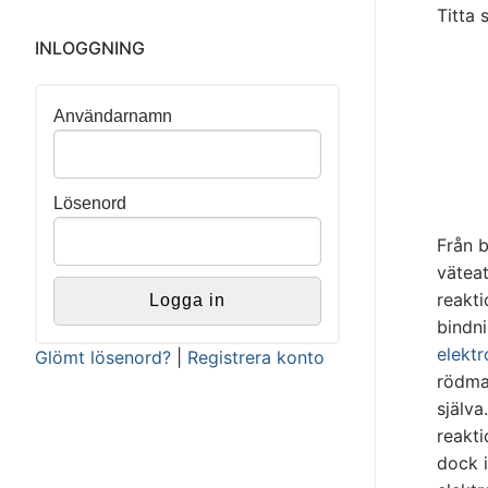
Titta 
INLOGGNING
Användarnamn
Lösenord
Från b
väteat
reakt
bindni
elekt
Glömt lösenord?
|
Registrera konto
rödma
själva
reakt
dock i