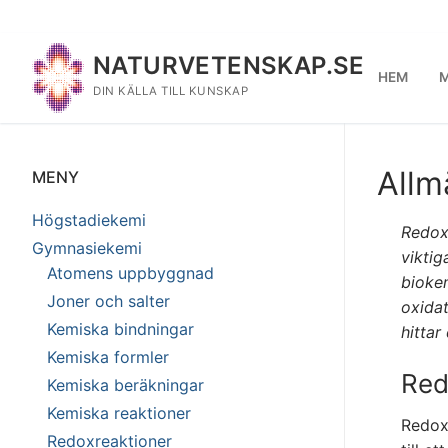
Hoppa
till
NATURVETENSKAP.SE
innehåll
HEM
M
DIN KÄLLA TILL KUNSKAP
Allm
MENY
Högstadiekemi
Redoxr
Gymnasiekemi
viktig
Atomens uppbyggnad
bioke
Joner och salter
oxida
Kemiska bindningar
hittar
Kemiska formler
Red
Kemiska beräkningar
Kemiska reaktioner
Redoxr
Redoxreaktioner