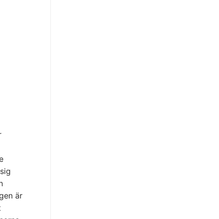
r
e
sig
h
gen är
t