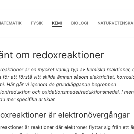
ATEMATIK
FYSIK
KEMI
BIOLOGI
NATURVETENSKA
änt om redoxreaktioner
eaktioner är en mycket vanlig typ av kemiska reaktioner, 
a för att förstå vitt skilda ämnen såsom elektricitet, korros
mi. Här går vi igenom de grundläggande begreppen
tion/reduktion och oxidationsmedel/reduktionsmedel. I me
 du mer specifika artiklar.
oxreaktioner är elektronövergångar
eaktioner är reaktioner där elektroner flyttar sig från ett 