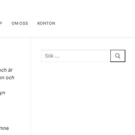
P
OM OSS
KONTON
Sök:
och är
ion och
nyn
ämne