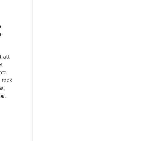
e
a
t att
et
att
t tack
s.
el
.