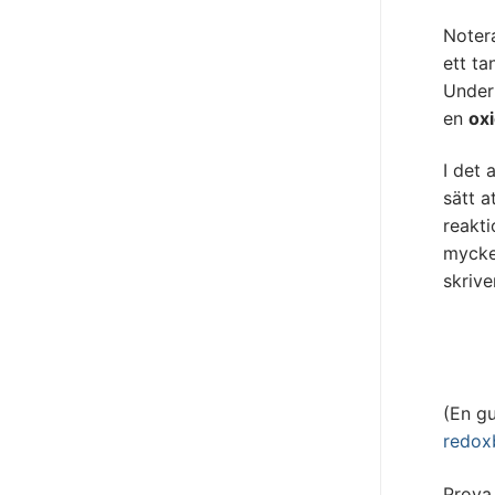
Notera
ett ta
Under 
en
oxi
I det 
sätt a
reakti
mycke
skrive
(En gu
redox
Prova