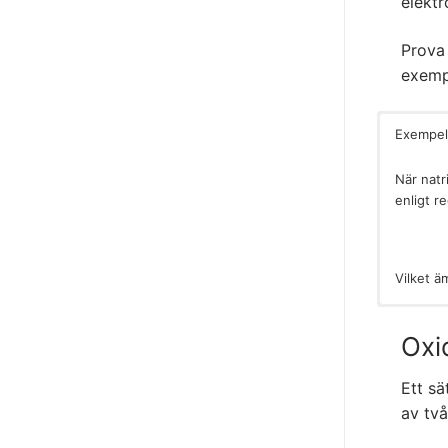
elektr
Prova 
exemp
Exempel
När natr
enligt r
Vilket ä
Vid den 
elektron
Oxi
kloridjon
Ett sä
av två