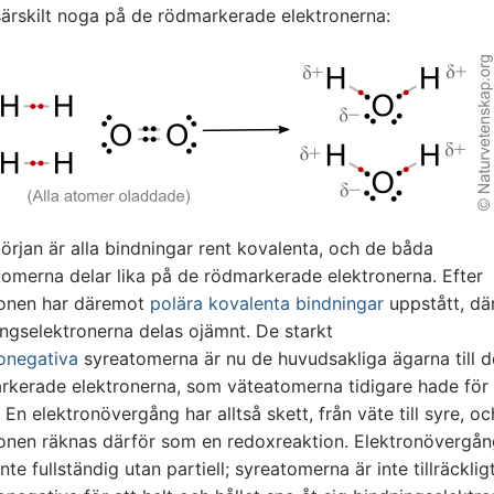
särskilt noga på de rödmarkerade elektronerna:
örjan är alla bindningar rent kovalenta, och de båda
omerna delar lika på de rödmarkerade elektronerna. Efter
ionen har däremot
polära kovalenta bindningar
uppstått, dä
ngselektronerna delas ojämnt. De starkt
ronegativa
syreatomerna är nu de huvudsakliga ägarna till d
rkerade elektronerna, som väteatomerna tidigare hade för 
. En elektronövergång har alltså skett, från väte till syre, oc
ionen räknas därför som en redoxreaktion. Elektronövergån
nte fullständig utan partiell; syreatomerna är inte tillräcklig