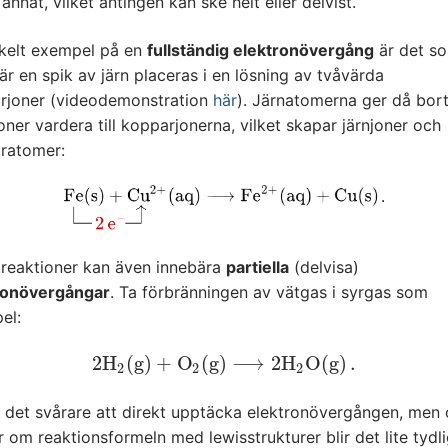
tt annat, vilket antingen kan ske helt eller delvist.
nkelt exempel på en
fullständig elektronövergång
är det s
är en spik av järn placeras i en lösning av tvåvärda
rjoner (videodemonstration
här
). Järnatomerna ger då bort
oner vardera till kopparjonerna, vilket skapar järnjoner och
ratomer:
reaktioner kan även innebära
partiella
(delvisa)
ronövergångar
. Ta förbränningen av vätgas i syrgas som
el:
2
H
(
g
)
+
O
(
g
)
⟶
2
H
O
(
g
)
.
2
H
2
(
g
)
+
O
2
(
g
)
⟶
2
H
2
O
(
g
)
.
2
2
2
r det svårare att direkt upptäcka elektronövergången, men 
r om reaktionsformeln med lewisstrukturer blir det lite tydli