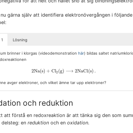
onegativa för att helt och hållet sno åt sig bindningselektro
nu gärna själv att identifiera elektronövergången i följande
el:
 1
Lösning
ium brinner i klorgas (videodemonstration
här
) bildas saltet natriumklori
edoxreaktionen
2
N
a
(
s
)
+
C
l
(
g
)
⟶
2
N
a
C
l
(
s
)
.
2
N
a
(
s
)
+
C
l
2
(
g
)
⟶
2
N
a
C
l
(
s
)
.
2
mne avger elektroner, och vilket ämne tar upp elektroner?
här reaktionen avger de två natriumatomerna sina valenselektroner (en
+
 vardera) till de två kloratomerna. Då bildas natriumjoner (Na
) och
dation och reduktion
−
er (Cl
), som förenas till ett salt.
tt att förstå en redoxreaktion är att tänka sig den som su
 delsteg: en
reduktion
och en
oxidation.