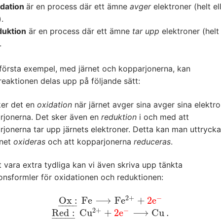
idation
är en process där ett ämne
avger
elektroner (helt el
).
duktion
är en process där ett ämne
tar upp
elektroner (helt 
.
vergången sker alltså från natrium till klor. Detta kan vi skriva in i
sformeln så här:
 första exempel, med järnet och kopparjonerna, kan
eaktionen delas upp på följande sätt:
ker det en
oxidation
när järnet avger sina avger sina elektron
rjonerna. Det sker även en
reduktion
i och med att
jonerna tar upp järnets elektroner. Detta kan man uttryck
rnet
oxideras
och att kopparjonerna
reduceras
.
t vara extra tydliga kan vi även skriva upp tänkta
onsformler för oxidationen och reduktionen:
2
+
−
O
x
:
F
e
⟶
F
e
+
2
e
O
x
:
_
F
e
⟶
F
e
2
+
+
2
e
−
–
–
–
–
–
2
+
−
R
e
d
:
C
u
+
2
e
⟶
C
u
.
R
e
d
:
_
C
u
2
+
+
2
e
−
⟶
C
u
.
–
–
–
–
–