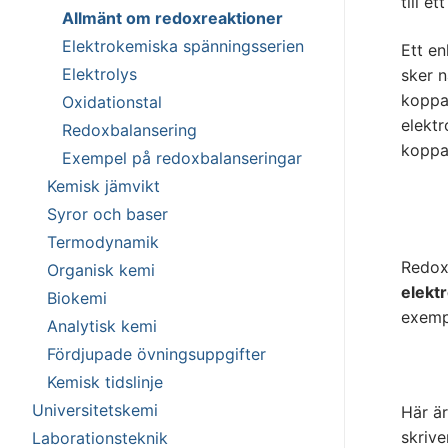
till e
Allmänt om redoxreaktioner
Elektrokemiska spänningsserien
Ett e
Elektrolys
sker n
koppa
Oxidationstal
elektr
Redoxbalansering
koppa
Exempel på redoxbalanseringar
Kemisk jämvikt
Syror och baser
Termodynamik
Redox
Organisk kemi
elekt
Biokemi
exemp
Analytisk kemi
Fördjupade övningsuppgifter
Kemisk tidslinje
Universitetskemi
Här ä
skrive
Laborationsteknik