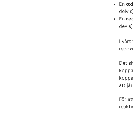
En
ox
delvis
En
re
devis)
Elektronö
reaktion
I vårt
redoxr
Det s
koppa
koppar
att jä
För at
reakti