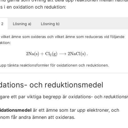
s i en oxidation och reduktion:
 2
Lösning a)
Lösning b)
 vilket ämne som oxideras och vilket ämne som reduceras vid följande
ktion:
2
N
a
(
s
)
+
C
l
(
g
)
⟶
2
N
a
C
l
(
s
)
.
2
N
a
(
s
)
+
C
l
2
(
g
)
⟶
2
N
a
C
l
(
s
)
.
2
 upp tänkta reaktionsformler för oxidationen och reduktionen.
edan konstaterat att elektronövergången går från natrium till klor på
nsreaktionen består av att natrium avger sin elektron bildas
sätt:
oner:
dations- och reduktionsmedel
+
−
O
x
:
N
a
⟶
N
a
+
e
.
O
x
:
_
N
a
⟶
N
a
+
+
e
−
.
–
–
–
–
–
igare ett par viktiga begrepp är
oxidations-
och
reduktions
nsreaktionen består av att klorgasmolekylerna tar upp elektroner och
idationsmedel
är ett ämne som
tar upp
elektroner, och
oridjoner:
r det natrium som oxideras (förlorar/avger elektroner) och klor och
enom får andra ämnen att oxideras.
s (får/upptar elektroner).
−
−
R
e
d
:
C
l
+
2
e
⟶
2
C
l
.
R
e
d
:
_
C
l
2
+
2
e
−
⟶
2
C
l
−
.
2
–
–
–
–
–