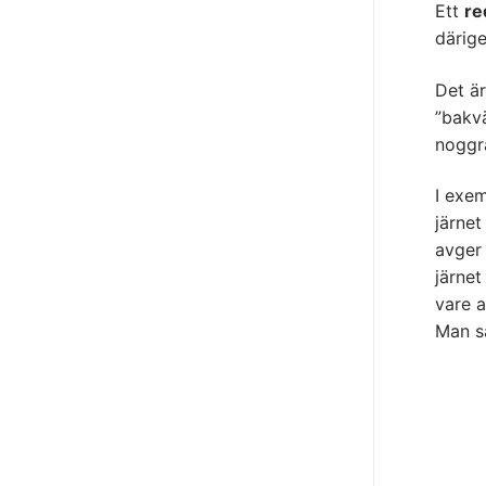
Ett
re
därig
Det är
”bakvä
noggr
I exem
järnet
avger
järne
vare a
Man s