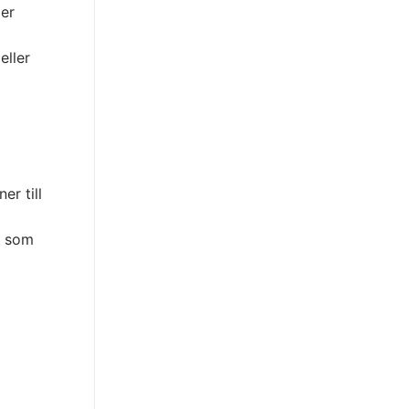
ler
eller
er till
a som