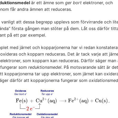
duktionsmedel
är ett ämne som
ger bort
elektroner, och
enom får andra ämnen att reduceras
.
 vanligt att dessa begrepp upplevs som förvirrande och lit
nda” första gången man stöter på dem. Låt oss därför titt
ant på ett par exempel.
plet med järnet och kopparjonerna har vi redan konstatera
 oxideras och kopparn reduceras. Det är tack varje att järn
 elektroner, som kopparn kan reduceras. Därför säger man 
t fungerar som
reduktionsmedel
. På motsvarande sätt är de
tt kopparjonerna tar upp elektroner, som järnet kan oxidera
äger därför att kopparjonerna fungerar som
oxidationsmed