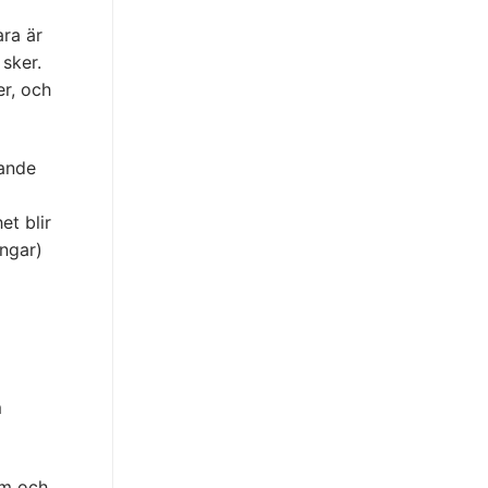
ara är
 sker.
er, och
rande
et blir
ngar)
m
um och