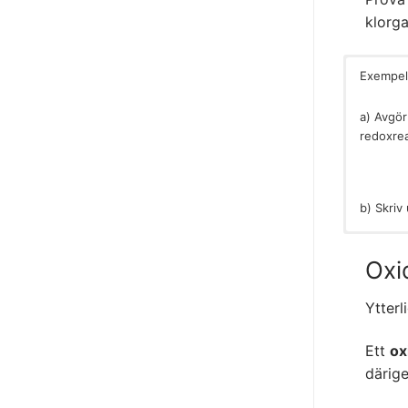
klorga
Exempel
a) Avgör
redoxrea
b) Skriv
Vi har r
Oxidatio
följande 
natriumj
Oxi
Ytterl
Reduktio
Ett
ox
bildar kl
Alltså ä
därig
reducera