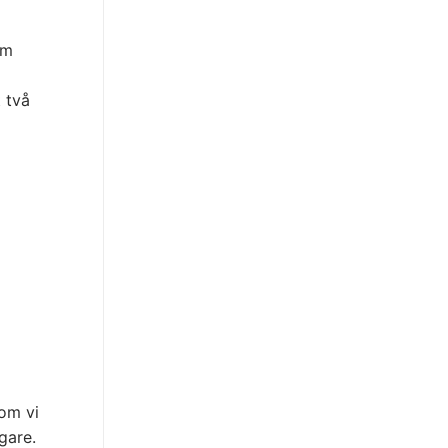
om
 två
om vi
gare.