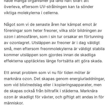
hade många organismer på land haft svårt att
överleva, eftersom UV-strålningen kan ta sönder
viktiga molekylerna i cellerna.
Något som vi de senaste åren har kämpat emot är
föreningar som heter freoner, vilka stör bildningen av
ozon i atmosfären, som i sin tur orsakar en förtunning
av ozonlagret. Utsläppen av freoner är i dag väldigt
små, men eftersom freonmolekylerna är väldigt stabila
kommer utsläppen som gjordes innan de skadliga
effekterna upptäcktes länge fortsätta att göra skada.
Ett annat problem som vi nu för tiden möter är
marknära ozon. Det skapas genom energiurladdningar,
som vid blixtnedslag eller i kopieringsapparater, men
de skapas också från biltrafik i städerna. Marknära
ozon är skadligt för växter, och giftigt att andas in för
människor.