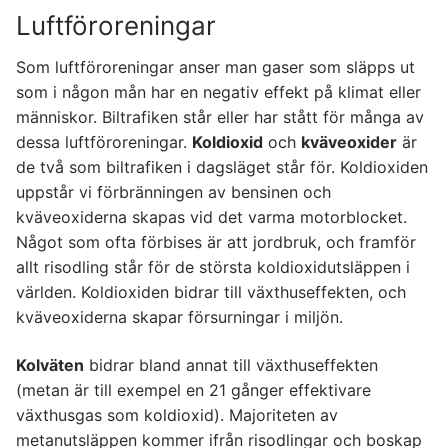
Luftföroreningar
Som luftföroreningar anser man gaser som släpps ut
som i någon mån har en negativ effekt på klimat eller
människor. Biltrafiken står eller har stått för många av
dessa luftföroreningar.
Koldioxid
och
kväveoxider
är
de två som biltrafiken i dagsläget står för. Koldioxiden
uppstår vi förbränningen av bensinen och
kväveoxiderna skapas vid det varma motorblocket.
Något som ofta förbises är att jordbruk, och framför
allt risodling står för de största koldioxidutsläppen i
världen. Koldioxiden bidrar till växthuseffekten, och
kväveoxiderna skapar försurningar i miljön.
Kolväten
bidrar bland annat till växthuseffekten
(metan är till exempel en 21 gånger effektivare
växthusgas som koldioxid). Majoriteten av
metanutsläppen kommer ifrån risodlingar och boskap