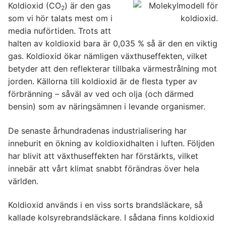
Koldioxid (CO
) är den gas
2
som vi hör talats mest om i
media nuförtiden. Trots att
halten av koldioxid bara är 0,035 % så är den en viktig
gas. Koldioxid ökar nämligen växthuseffekten, vilket
betyder att den reflekterar tillbaka värmestrålning mot
jorden. Källorna till koldioxid är de flesta typer av
förbränning – såväl av ved och olja (och därmed
bensin) som av näringsämnen i levande organismer.
De senaste århundradenas industrialisering har
inneburit en ökning av koldioxidhalten i luften. Följden
har blivit att växthuseffekten har förstärkts, vilket
innebär att vårt klimat snabbt förändras över hela
världen.
Koldioxid används i en viss sorts brandsläckare, så
kallade kolsyrebrandsläckare. I sådana finns koldioxid