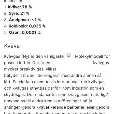
innehåller:
1.
Kväve: 78 %
2.
Syre: 21 %
3.
Ädelgaser: <1 %
4.
Koldioxid: 0,035 %
5.
Ozon: 0,0001 %
Kväve
Kvävgas (N
) är den vanligaste
2
gasen i luften. Det är en
mycket oreaktiv gas, vilket
betyder att den inte reagerar med andra ämnen så
lätt. En eld kan exempelvis inte brinna i ren kvävgas,
och kvävgas utnyttjas därför inom industrin som en
skyddsgas. Det enda sättet som kvävgasen ”naturligt”
omvandlas till andra kemiska föreningar på är
antingen genom kvävefixerande bakterier, eller genom
hög temperatur. Kontakt med varma motorblock hos