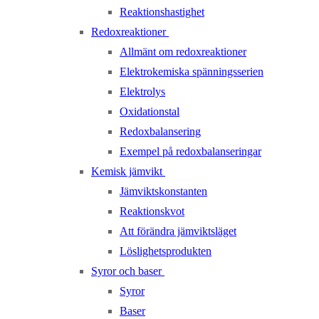
Reaktionshastighet
Redoxreaktioner
Allmänt om redoxreaktioner
Elektrokemiska spänningsserien
Elektrolys
Oxidationstal
Redoxbalansering
Exempel på redoxbalanseringar
Kemisk jämvikt
Jämviktskonstanten
Reaktionskvot
Att förändra jämviktsläget
Löslighetsprodukten
Syror och baser
Syror
Baser