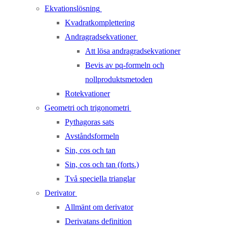
Ekvationslösning
Kvadratkomplettering
Andragradsekvationer
Att lösa andragradsekvationer
Bevis av pq-formeln och
nollproduktsmetoden
Rotekvationer
Geometri och trigonometri
Pythagoras sats
Avståndsformeln
Sin, cos och tan
Sin, cos och tan (forts.)
Två speciella trianglar
Derivator
Allmänt om derivator
Derivatans definition