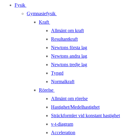
Fysik
Gymnasiefysik
Kraft
Allmänt om kraft
Resultantkraft
Newtons första lag
Newtons andra lag
Newtons tredje lag
Tyngd
Normalkraft
Rörelse
Allmänt om rörelse
Hastighet/Medelhastighet
Sträckformler vid konstant hastighet
v-t-diagram
Acceleration