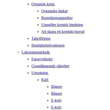
Organisk kemi
Organiska länkar
Repetitionsuppgifter
Uppgifter kemisk bindning
Att skapa ett kemiskt huvud
Tabellföring
Hastighetsekvationen
Laborationsteknik
Farosymboler
Grundläggande säkerhet
Utrustning
Kärl
Bägare
Bägare
E-kolv
E-kolv