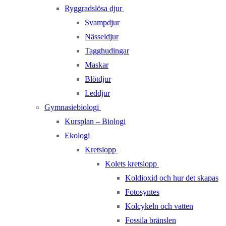
Ryggradslösa djur
Svampdjur
Nässeldjur
Tagghudingar
Maskar
Blötdjur
Leddjur
Gymnasiebiologi
Kursplan – Biologi
Ekologi
Kretslopp
Kolets kretslopp
Koldioxid och hur det skapas
Fotosyntes
Kolcykeln och vatten
Fossila bränslen