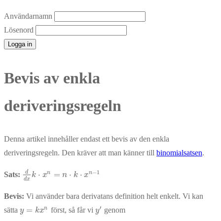
Användarnamn
Lösenord
Bevis av enkla
deriveringsregeln
Denna artikel innehåller endast ett bevis av den enkla
deriveringsregeln. Den kräver att man känner till
binomialsatsen
.
−
1
d
n
n
⋅
=
⋅
⋅
Sats:
d
d
x
k
k
⋅
x
x
n
=
n
⋅
k
n
⋅
x
n
k
−
1
x
d
x
Bevis:
Vi använder bara derivatans definition helt enkelt. Vi kan
′
n
=
sätta
först, så får vi
genom
y
=
k
x
n
y
′
y
k
x
y