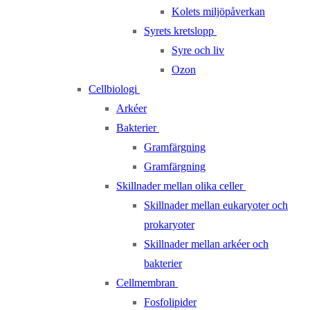
Kolets miljöpåverkan
Syrets kretslopp
Syre och liv
Ozon
Cellbiologi
Arkéer
Bakterier
Gramfärgning
Gramfärgning
Skillnader mellan olika celler
Skillnader mellan eukaryoter och
prokaryoter
Skillnader mellan arkéer och
bakterier
Cellmembran
Fosfolipider