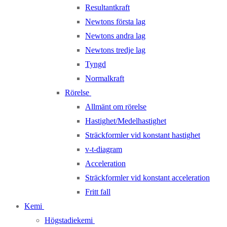
Resultantkraft
Newtons första lag
Newtons andra lag
Newtons tredje lag
Tyngd
Normalkraft
Rörelse
Allmänt om rörelse
Hastighet/Medelhastighet
Sträckformler vid konstant hastighet
v-t-diagram
Acceleration
Sträckformler vid konstant acceleration
Fritt fall
Kemi
Högstadiekemi