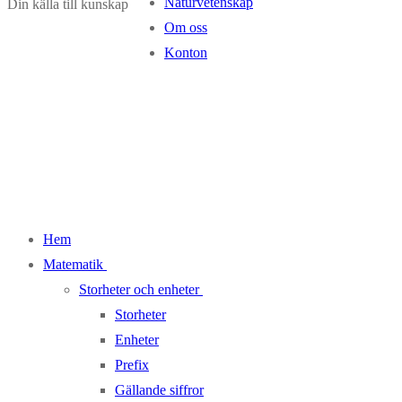
Naturvetenskap
Din källa till kunskap
Om oss
Konton
Hem
Matematik
Storheter och enheter
Storheter
Enheter
Prefix
Gällande siffror