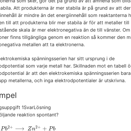
ionerna som sker, gör det på grund av att ämnena som bild
abila. Att produkterna är mer stabila är på grund av att de
innehåll är mindre än det energiinnehåll som reaktanterna 
n till att produkterna blir mer stabila är för att metaller til
stående skala är mer elektronegativa än de till vänster. Om
oner finns tillgängliga genom en reaktion så kommer den m
onegativa metallen att ta elektronerna.
ektrokemiska spänningsserien har sitt ursprung i de
odpotential som varje metall har. Skillnaden mot en tabell 
odpotential är att den elektrokemiska spänningsserien bara
 upp metallerna, och inga elektrodpotentialer är utskrivna.
mpel
gsuppgift 1
Svar
Lösning
öljande reaktion spontant?
2
+
2
+
⟶
+
b
2
+
⟶
Z
n
2
+
+
P
b
P
b
Z
n
P
b