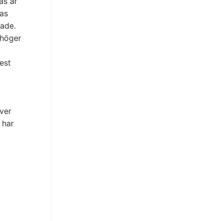
as är
ras
hade.
l höger
est
över
 har