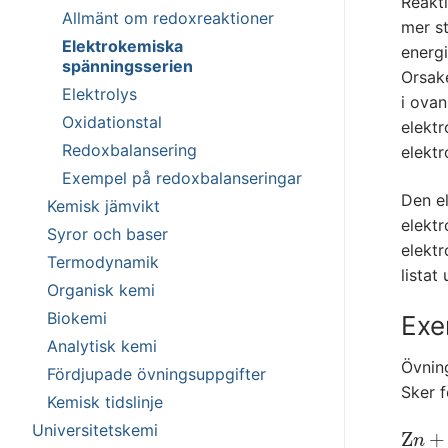
Reakt
Allmänt om redoxreaktioner
mer st
Elektrokemiska
energi
spänningsserien
Orsake
Elektrolys
i ovan
Oxidationstal
elektr
Redoxbalansering
elektr
Exempel på redoxbalanseringar
Den el
Kemisk jämvikt
elektr
Syror och baser
elektr
Termodynamik
listat
Organisk kemi
Biokemi
Exe
Analytisk kemi
Övnin
Fördjupade övningsuppgifter
Sker f
Kemisk tidslinje
Universitetskemi
Z
+
Z
n
+
P
n