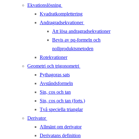
Ekvationslösning
Kvadratkomplettering
Andragradsekvationer
Att lösa andragradsekvationer
Bevis av pq-formeln och
nollproduktsmetoden
Rotekvationer
Geometri och trigonometri
Pythagoras sats
Avståndsformeln
Sin, cos och tan
Sin, cos och tan (forts.)
Två speciella trianglar
Derivator
Allmänt om derivator
Derivatans definition