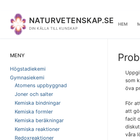
Hoppa
till
NATURVETENSKAP.SE
innehåll
HEM
M
DIN KÄLLA TILL KUNSKAP
Prob
MENY
Högstadiekemi
Uppgif
Gymnasiekemi
som k
Atomens uppbyggnad
öva pr
Joner och salter
Kemiska bindningar
För at
att gö
Kemiska formler
facit 
Kemiska beräkningar
diskut
Kemiska reaktioner
våra l
Redoxreaktioner