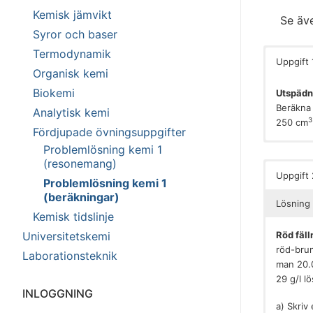
Kemisk jämvikt
Se äv
Syror och baser
Termodynamik
Uppgift 
Organisk kemi
Biokemi
Utspädn
Beräkna 
Analytisk kemi
3
250 cm
Fördjupade övningsuppgifter
pH-värde
Den basi
Problemlösning kemi 1
(resonemang)
kommer a
Uppgift 
lösning
Problemlösning kemi 1
närmare 
(beräkningar)
Lösning 
Kemisk tidslinje
För att 
före uts
Universitetskemi
Röd fäll
värdet p
röd-brun
Laborationsteknik
man 20.0
[
O
[
O
29 g/l l
INLOGGNING
Detta g
a) Skriv