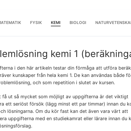
ATEMATIK
FYSIK
KEMI
BIOLOGI
NATURVETENSKA
lemlösning kemi 1 (beräkning
terna i den här artikeln testar din förmåga att utföra berä
räver kunskaper från hela kemi 1. De kan användas både för
oblemlösning, och som repetition i slutet av kursen.
t få ut så mycket som möjligt av uppgifterna är det viktigt
ra ett seriöst försök (lägg minst ett par timmar) innan du ko
och lösningarna. Om du kör fast kan det även vara värt att
era uppgifterna med en studiekamrat eller lärare innan du k
ösningsförslag.