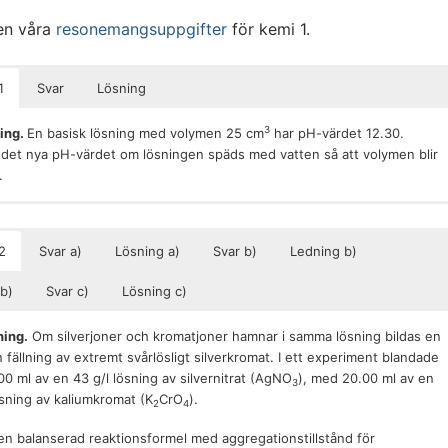
en våra
resonemangsuppgifter
för kemi 1.
1
Svar
Lösning
3
ing.
En basisk lösning med volymen 25 cm
har pH-värdet 12.30.
det nya pH-värdet om lösningen späds med vatten så att volymen blir
.
t blir 11.30.
ska lösningen innehåller ett överskott av hydroxidjoner. Detta överskot
tt minska när lösningen späds ut. Vi förväntar oss därför att
2
Svar a)
Lösning a)
Svar b)
Ledning b)
ens pH-värde kommer
minska
när den späds ut, så att pH-värdet hamna
det neutrala pH-värdet 7.
b)
Svar c)
Lösning c)
−
se hur överskottet av hydroxidjoner förändras beräknar vi först [OH
]
pädningen. Vi utnyttjar att pH+pOH≈14 vid rumstemperatur (det exakta
ning.
Om silverjoner och kromatjoner hamnar i samma lösning bildas en
å p
K
spelar ingen roll), och att
 fällning av extremt svårlösligt silverkromat. I ett experiment blandade
w
0 ml av en 43 g/l lösning av silvernitrat (AgNO
), med 20.00 ml av en
3
−
p
O
H
−
3
H
]
=
10
m
o
l
/
d
m
.
H
−
]
=
10
−
p
O
H
m
o
l
/
d
m
3
.
ösning av kaliumkromat (K
CrO
).
2
4
er pOH=14−12.30=1.70 och
 en balanserad reaktionsformel med aggregationstillstånd för