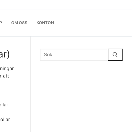
P
OM OSS
KONTON
ar)
Sök:
kningar
 att
llar
ollar